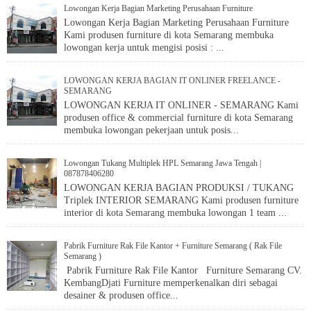
Lowongan Kerja Bagian Marketing Perusahaan Furniture
Rak File Arsip
Kantor -
Semarang, Dibuat
Sesuai Pesanan
Rak file untuk
arsip kantor ini merupakan pesanan dari RS Columbia Semarang, yaitu
LOWONGAN KERJA BAGIAN IT ONLINER FREELANCE -
rak file untuk arsip/dokumen kantor. Ukuran dan basic desain sesuai
SEMARANG
pesanan. Tema pesanan warna harus sama persis dengan furniture yang
telah ada s...
Rak File - Rak
Arsip - Lemari
Lowongan Tukang Multiplek HPL Semarang Jawa Tengah |
Dokumen -
087878406280
Filling Cabinet -
Furniture
Semarang
Pabrik Furniture Rak File Kantor + Furniture Semarang ( Rak File
Rak File - Rak
Semarang )
Arsip - Lemari
Dokumen - Filling
Cabinet - Furniture Semarang Pesanan kedua dari kantor PLN Gajah
Mungkur Semarang, yaitu lemari dokumen / rak file / rak arsip / filing
cabinet model. Sama seperti pesanan sebelumnya, rak file (arsip) atau