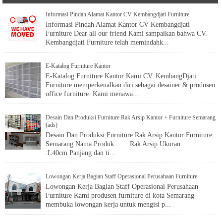
Kaca Normal 0
false false false EN-US X-NONE X-NONE MicrosoftInternetExplorer4 ...
Informasi Pindah Alamat Kantor CV Kembangdjati Furniture
Lemari Dokumen
Kantor Bahan
Multiplek HPL
E-Katalog Furniture Kantor
Modular System
Lemari Dokumen
Kantor Bahan
Multiplek HPL
Modular System
Lemari Arsip
Desain Dan Produksi Furniture Rak Arsip Kantor + Furniture Semarang
(ads)
Kantor Kirim
LuarJawa Puas dengan hasil dan tepat waktu berikut adalah berita repeat
order dari vendor Pertamina kota Nabire Papua, yaitu lemari file dan
swing door seperti pesanan sebelumnya. Pesanan kali ini kam...
Rak File Arsip
Lowongan Kerja Bagian Staff Operasional Perusahaan Furniture
Kantor -
Semarang,
Dibuat Sesuai
Pesanan